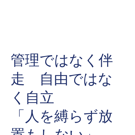
管理ではなく伴
走 自由ではな
く自立
​「人を縛らず放
置もしない」